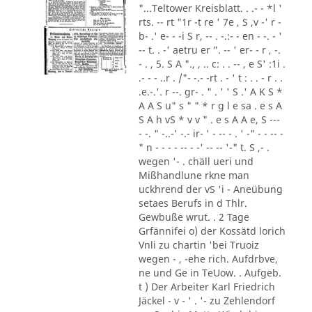
"...Teltower Kreisblatt. . .- - *l '
rts. -- rt "1r -t re ' 7e , S ,v -' r -
b- .' e- - -i S r, -- . -.:- - en - -. - '
-- t. . -' aetru er ". -- ' er- - r , -.
- . , 5. S A "., , .. c: . . -- , e S' :1i .
.- - - ..r . /"- -.- -rt . - ' t : . . - r . .
.e.-.'. r --. gr- . " . ' ' S .' A K S *
A A S u" s " " * r g l e sa . e s A
S A h vS * v v " . e s A A e, S ---
- -. " -..-' -.- ir- ' - -- - . ' -" - - -- -
" n - - - - -- - -' -- -- '-" t. S ,- .
wegen '- . chäll ueri und
Mißhandlune rkne man
uckhrend der vS 'i - Aneübung
setaes Berufs in d Thlr.
Gewbuße wrut. . 2 Tage
Grfännifei o) der Kossätd lorich
Vnli zu chartin 'bei Truoiz
wegen - , -ehe rich. Aufdrbve,
ne und Ge in TeUow. . Aufgeb.
t ) Der Arbeiter Karl Friedrich
Jäckel - v - ' . '- zu Zehlendorf