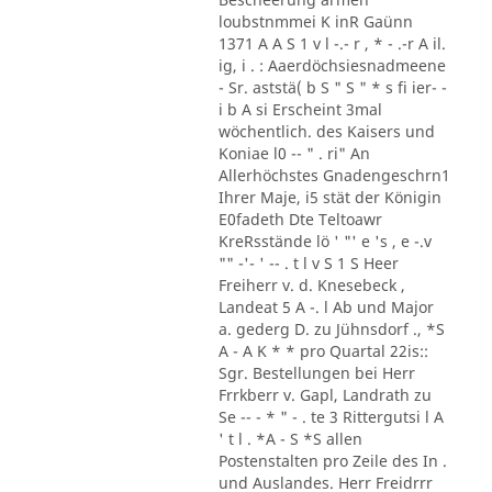
loubstnmmei K inR Gaünn
1371 A A S 1 v l -.- r , * - .-r A il.
ig, i . : Aaerdöchsiesnadmeene
- Sr. aststä( b S " S " * s fi ier- -
i b A si Erscheint 3mal
wöchentlich. des Kaisers und
Koniae l0 -- " . ri" An
Allerhöchstes Gnadengeschrn1
Ihrer Maje, i5 stät der Königin
E0fadeth Dte Teltoawr
KreRsstände lö ' "' e 's , e -.v
"" -'- ' -- . t l v S 1 S Heer
Freiherr v. d. Knesebeck ,
Landeat 5 A -. l Ab und Major
a. gederg D. zu Jühnsdorf ., *S
A - A K * * pro Quartal 22is::
Sgr. Bestellungen bei Herr
Frrkberr v. Gapl, Landrath zu
Se -- - * " - . te 3 Rittergutsi l A
' t l . *A - S *S allen
Postenstalten pro Zeile des In .
und Auslandes. Herr Freidrrr