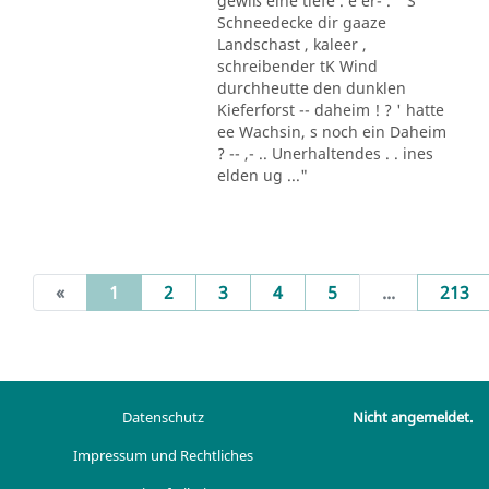
gewiß eine tiefe . e er- . " S
Schneedecke dir gaaze
Landschast , kaleer ,
schreibender tK Wind
durchheutte den dunklen
Kieferforst -- daheim ! ? ' hatte
ee Wachsin, s noch ein Daheim
? -- ,- .. Unerhaltendes . . ines
elden ug ..."
(current)
«
1
2
3
4
5
...
213
Datenschutz
Nicht angemeldet.
Impressum und Rechtliches