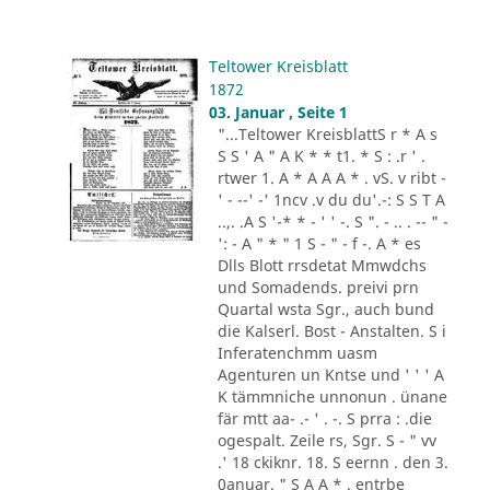
Teltower Kreisblatt
1872
03. Januar , Seite 1
"...Teltower KreisblattS r * A s
S S ' A " A K * * t1. * S : .r ' .
rtwer 1. A * A A A * . vS. v ribt -
' - --' -' 1ncv .v du du'.-: S S T A
..,. .A S '-* * - ' ' -. S ". - .. . -- " -
': - A " * " 1 S - " - f -. A * es
Dlls Blott rrsdetat Mmwdchs
und Somadends. preivi prn
Quartal wsta Sgr., auch bund
die Kalserl. Bost - Anstalten. S i
Inferatenchmm uasm
Agenturen un Kntse und ' ' ' A
K tämmniche unnonun . ünane
fär mtt aa- .- ' . -. S prra : .die
ogespalt. Zeile rs, Sgr. S - " vv
.' 18 ckiknr. 18. S eernn . den 3.
0anuar. " S A A * . entrbe