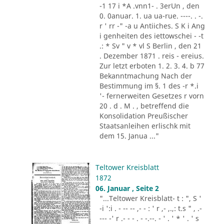
-1 17 i *A .vnn1- . 3erUn , den
0. 0anuar. 1. ua ua-rue. ----. . -.
r ' rr -" -a u Antiiches. S K i Ang
i genheiten des iettowschei - -t
.: * Sv " v * vl S Berlin , den 21
. Dezember 1871 . reis - ereius.
Zur letzt erboten 1. 2. 3. 4. b 77
Bekanntmachung Nach der
Bestimmung im §. 1 des -r *.i
'- fernerweiten Gesetzes r vorn
20 . d . M . , betreffend die
Konsolidation Preußischer
Staatsanleihen erlischk mit
dem 15. Janua ..."
Teltower Kreisblatt
1872
06. Januar , Seite 2
"...Teltower Kreisblatt- t : ", S '
-i ':i . - -- -- ,- - : ' r ,- ,.,: t.s " , .-
--- -' r .- - - . - -.--. - ' . ' * ' . ' s