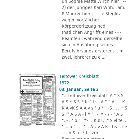
un Sophie Matte Wirch hier , --
2) der Jungges Kari Wnh. Lam.
P Maurer hier , '--- e Steglitz
wegen vorfälicher
Körperderltzuag ned
thätlichen Angriffs eines - - -
Beamten , während derselbe
sich in Ausübung seines
Berufs brsandz ersterer .- . m
zwei, lehrerer zu e ..."
Teltower Kreisblatt
1872
03. Januar , Seite 3
"...Teltower Kreisblatt' A " S S
A S * S S * le ' l.ss A " " A -. . K
K A vK S A A v s ' u * . -S . . . * S
S '" A S A - i * ' : -i * - / - ' A S
". - . ' b ' ' *-' . K bl . ." S vl te. .
' ... u ' . . ..'. . A v v A K - hs -. se
-- . b S -u * l s zur
Bescheerung armen