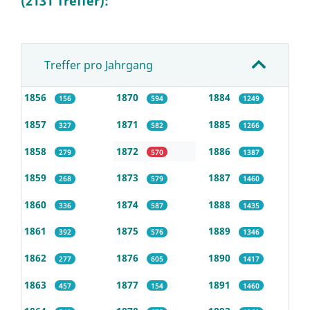
(2131 Treffer):
Treffer pro Jahrgang
1856
1870
1884
156
594
1249
1857
1871
1885
327
582
1266
1858
1872
1886
279
570
1387
1859
1873
1887
268
579
1460
1860
1874
1888
336
587
1435
1861
1875
1889
392
576
1346
1862
1876
1890
277
605
1417
1863
1877
1891
457
154
1460