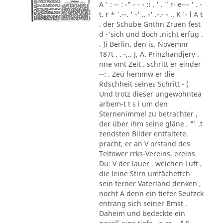
A ' : -- : -" - - - :i . ' . " r- e--- ' . -
t. r * '.--. ' -' .. -' .-.- - .. K '- l A t
. der Schube Gnthn Zruen fest
d -'sich und doch .nicht erfüg .
. )i Berlin. den is. Novemnr
187t . . -,.. J, A. Prinzhandjery .
nne vmt Zeit . schritt er einder
--: . Zeü hemmw er die
Rdschheit seines Schritt - (
Und trotz dieser ungewohntea
arbem-t t s ì um den
Sternenimmel zu betrachter ,
der über ihm seine gläne , "' .t
zendsten Bilder entfaltete.
pracht, er an V orstand des
Teltower rrks-Vereins. ereins
Du: V der lauer , weichen Luft ,
die leine Stirn umfächettch
sein ferner Vaterland denken ,
nocht A denn ein tiefer Seufzck
entrang sich seiner Bmst .
Daheim und bedeckte ein