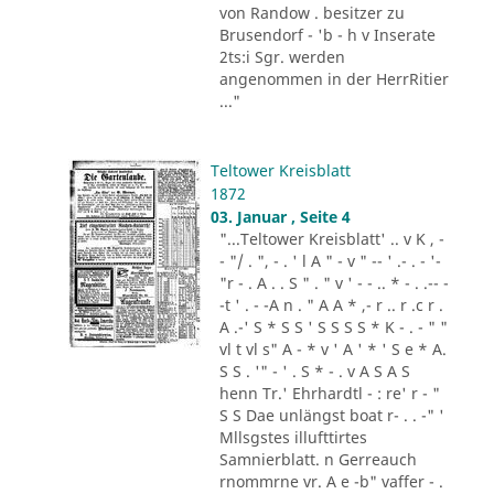
von Randow . besitzer zu
Brusendorf - 'b - h v Inserate
2ts:i Sgr. werden
angenommen in der HerrRitier
..."
Teltower Kreisblatt
1872
03. Januar , Seite 4
"...Teltower Kreisblatt' .. v K , -
- "/ . ", - . ' l A " - v " -- ' .- . - '-
"r - . A . . S " . " v ' - - .. * - . .-- -
-t ' . - -A n . " A A * ,- r .. r .c r .
A .-' S * S S ' S S S S * K - . - " "
vl t vl s" A - * v ' A ' * ' S e * A.
S S . '" - ' . S * - . v A S A S
henn Tr.' Ehrhardtl - : re' r - "
S S Dae unlängst boat r- . . -" '
Mllsgstes illufttirtes
Samnierblatt. n Gerreauch
rnommrne vr. A e -b" vaffer - .