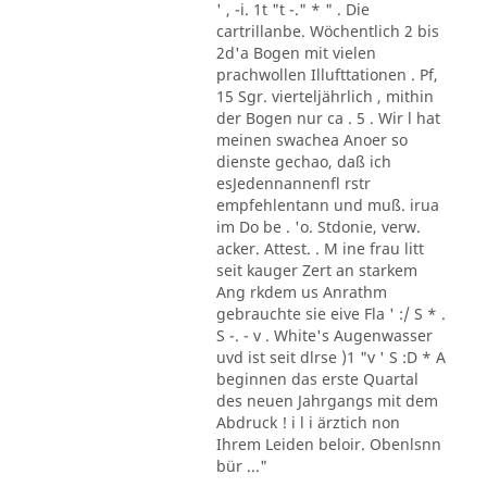
' , -i. 1t "t -." * " . Die
cartrillanbe. Wöchentlich 2 bis
2d'a Bogen mit vielen
prachwollen Illufttationen . Pf,
15 Sgr. vierteljährlich , mithin
der Bogen nur ca . 5 . Wir l hat
meinen swachea Anoer so
dienste gechao, daß ich
esJedennannenfl rstr
empfehlentann und muß. irua
im Do be . 'o. Stdonie, verw.
acker. Attest. . M ine frau litt
seit kauger Zert an starkem
Ang rkdem us Anrathm
gebrauchte sie eive Fla ' :/ S * .
S -. - v . White's Augenwasser
uvd ist seit dlrse )1 "v ' S :D * A
beginnen das erste Quartal
des neuen Jahrgangs mit dem
Abdruck ! i l i ärztich non
Ihrem Leiden beloir. Obenlsnn
bür ..."