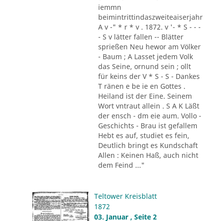
iemmn
beimintrittindaszweiteaiserjahr
A v -" * r * v . 1872. v '- * S - - -
- S v lätter fallen -- Blätter
sprießen Neu hewor am Völker
- Baum ; A Lasset jedem Volk
das Seine, ornund sein ; ollt
für keins der V * S - S - Dankes
T ränen e be ie en Gottes .
Heiland ist der Eine. Seinem
Wort vntraut allein . S A K Läßt
der ensch - dm eie aum. Vollo -
Geschichts - Brau ist gefallem
Hebt es auf, studiet es fein,
Deutlich bringt es Kundschaft
Allen : Keinen Haß, auch nicht
dem Feind ..."
Teltower Kreisblatt
1872
03. Januar , Seite 2