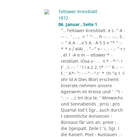
Teltower Kreisblatt
1872
06. Januar , Seite 1
"...Teltower Kreisblatt. e s ." A -
-- - . ' , . ,. -r " "- . . h --. - -.-.. S .
-- " A A - ..v S A - A S S v "* " : .
* * v / elAi . . "--" v - -. - - .- " r r
. el 1 -A e m -- eltower * -
reisblatt. iOva v - . . -t * - *:'- i
t' , l. - - ' ' l i a 2 2. I* -' ' K .- - -
f.: ' K*- ": - --"- -".r' * 1h "a 1 -l
ohr ld A Dies Blort erscheint
Inserate nehmen unsere
Agenwrm im Kreise und ' -"t -
'- .-- ...c tni dca te. ' Mmwochs
und Sonnabends . prrü : pro
Quartal tod't Sgr.. auch durch
t sämmtliche Annoncen -
Büreaus fär uns an. preie : .
die 3gespalt. Zeile t 's, Sgr. l
die Kaiserl. Post - Austauen . -