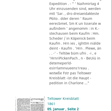
Expedition . - " ' Naihmirtag 4
Uhr einzusenden sind, werden
mtt 'Sar. , dro dreiaeidakteste
P6ito . dder deren ' Raum
eerecbmet. Sm K un tsserale w
außndem ' angenomm : in K.-
stechausen beim Kaufm : Hm.
Scheder / in Köpenick beim
Kaufm . Hrn ies , ighttm niälde
deint - Kaufm . 'Hrn . Plewe, än
. . -' - Teltöw büm ufni . -i , e
'HrnriPickenPach , n - BeUiü in
detemeperld-
esirrlamnvueens1reau .
wstwße Fstr pas Teltower
Kreisblatt -ist die Haupt -
pedition in Charlone ..."
Teltower Kreisblatt
1861
05. Januar , Seite 2