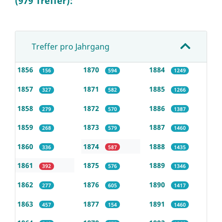
(979 Treffer):
Treffer pro Jahrgang
1856
1870
1884
156
594
1249
1857
1871
1885
327
582
1266
1858
1872
1886
279
570
1387
1859
1873
1887
268
579
1460
1860
1874
1888
336
587
1435
1861
1875
1889
392
576
1346
1862
1876
1890
277
605
1417
1863
1877
1891
457
154
1460