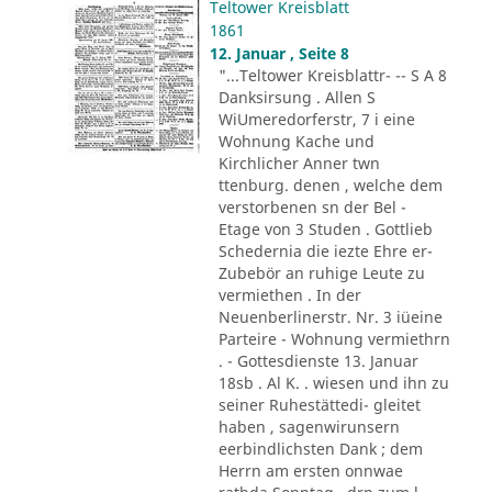
Teltower Kreisblatt
1861
12. Januar , Seite 8
"...Teltower Kreisblattr- -- S A 8
Danksirsung . Allen S
WiUmeredorferstr, 7 i eine
Wohnung Kache und
Kirchlicher Anner twn
ttenburg. denen , welche dem
verstorbenen sn der Bel -
Etage von 3 Studen . Gottlieb
Schedernia die iezte Ehre er-
Zubebör an ruhige Leute zu
vermiethen . In der
Neuenberlinerstr. Nr. 3 iüeine
Parteire - Wohnung vermiethrn
. - Gottesdienste 13. Januar
18sb . Al K. . wiesen und ihn zu
seiner Ruhestättedi- gleitet
haben , sagenwirunsern
eerbindlichsten Dank ; dem
Herrn am ersten onnwae