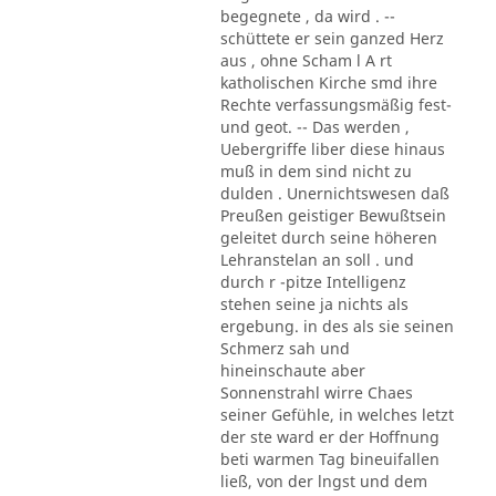
begegnete , da wird . --
schüttete er sein ganzed Herz
aus , ohne Scham l A rt
katholischen Kirche smd ihre
Rechte verfassungsmäßig fest-
und geot. -- Das werden ,
Uebergriffe liber diese hinaus
muß in dem sind nicht zu
dulden . Unernichtswesen daß
Preußen geistiger Bewußtsein
geleitet durch seine höheren
Lehranstelan an soll . und
durch r -pitze Intelligenz
stehen seine ja nichts als
ergebung. in des als sie seinen
Schmerz sah und
hineinschaute aber
Sonnenstrahl wirre Chaes
seiner Gefühle, in welches letzt
der ste ward er der Hoffnung
beti warmen Tag bineuifallen
ließ, von der lngst und dem