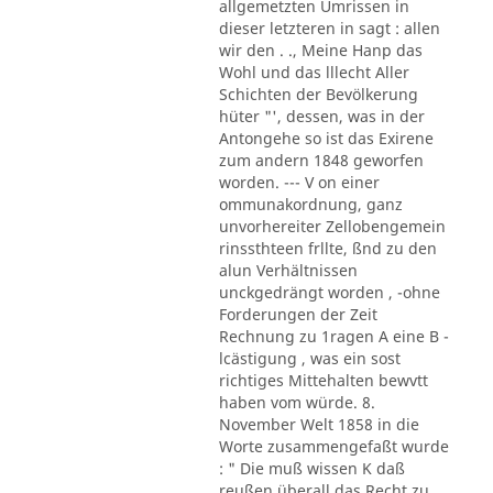
allgemetzten Umrissen in
dieser letzteren in sagt : allen
wir den . ., Meine Hanp das
Wohl und das lllecht Aller
Schichten der Bevölkerung
hüter "', dessen, was in der
Antongehe so ist das Exirene
zum andern 1848 geworfen
worden. --- V on einer
ommunakordnung, ganz
unvorhereiter Zellobengemein
rinssthteen frllte, ßnd zu den
alun Verhältnissen
unckgedrängt worden , -ohne
Forderungen der Zeit
Rechnung zu 1ragen A eine B -
lcästigung , was ein sost
richtiges Mittehalten bewvtt
haben vom würde. 8.
November Welt 1858 in die
Worte zusammengefaßt wurde
: " Die muß wissen K daß
reußen überall das Recht zu