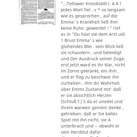
"...Teltower Kreisblattt l. A K l
Jedes Wort fiel , v * so langsam
wie es gesprochen , auf die
Emma' s Krankheit ließ ihm
keine Ruhe. gewordet ! " rief
es in "Du hast ste dem Arzt ui0
1 Brust Emma' s wie
glühendes Blei . sein Blick ließ
sie schaudern , und beleidigt
und Der Ausdruck seiner Zuge,
erst jetzt ward es ihr klar, nicht
im Zorne gekränkt, ein ihm ,
und er flog zu beschwor ihn
zurheiten . ihm dir Wahrheit
über Emms Zustand mit' daß
er sie absichtlich Herzen
(Schluß f.) S da er unedel und
ihrem warwen gemein denke ,
getrieben. daß er Sie kaltes
Spiel mit ihn nicht, sie A
unterbrach und -- obwohl er
sein Herzblut dafür