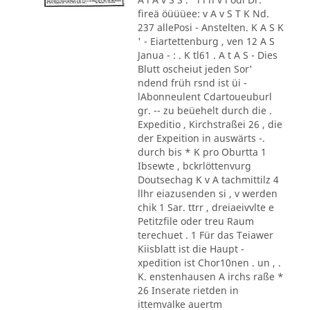
fireä öüüüee: v A v S T K Nd.
237 allePosi - Anstelten. K A S K
' - Eiartettenburg , ven 12 A S
Janua - : . K tl61 . A t A S - Dies
Blutt oscheiut jeden Sor'
ndend früh rsnd ist üi -
lAbonneulent Cdartoueuburl
gr. -- zu beüehelt durch die .
Expeditio , Kirchstraßei 26 , die
der Expeition in auswärts -.
durch bis * K pro Oburtta 1
Ibsewte , bckrlöttenvurg
Doutsechag K v A tachmittilz 4
llhr eiazusenden si , v werden
chik 1 Sar. ttrr , dreiaeivvlte e
Petitzfile oder treu Raum
terechuet . 1 Für das Teiawer
Kiisblatt ist die Haupt -
xpedition ist Chor10nen . un , .
K. enstenhausen A irchs raße *
26 Inserate rietden in
ittemvalke auertm