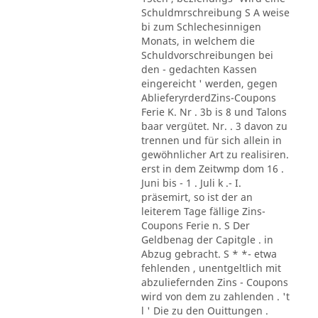
Schuldmrschreibung S A weise
bi zum Schlechesinnigen
Monats, in welchem die
Schuldvorschreibungen bei
den - gedachten Kassen
eingereicht ' werden, gegen
AblieferyrderdZins-Coupons
Ferie K. Nr . 3b is 8 und Talons
baar vergütet. Nr. . 3 davon zu
trennen und für sich allein in
gewöhnlicher Art zu realisiren.
erst in dem Zeitwmp dom 16 .
Juni bis - 1 . Juli k .- I.
präsemirt, so ist der an
leiterem Tage fällige Zins-
Coupons Ferie n. S Der
Geldbenag der Capitgle . in
Abzug gebracht. S * *- etwa
fehlenden , unentgeltlich mit
abzuliefernden Zins - Coupons
wird von dem zu zahlenden . 't
l ' Die zu den Ouittungen .