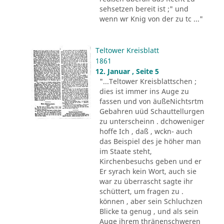
sehsetzen bereit ist ;" und
wenn wr Knig von der zu tc ..."
Teltower Kreisblatt
1861
12. Januar , Seite 5
"...Teltower Kreisblattschen ;
dies ist immer ins Auge zu
fassen und von äußeNichtsrtm
Gebahren uüd Schauttellurgen
zu unterscheinn . dchoweniger
hoffe Ich , daß , wckn- auch
das Beispiel des je höher man
im Staate steht,
Kirchenbesuchs geben und er
Er syrach kein Wort, auch sie
war zu überrascht sagte ihr
schüttert, um fragen zu .
können , aber sein Schluchzen
Blicke ta genug , und als sein
Auge ihrem thränenschweren