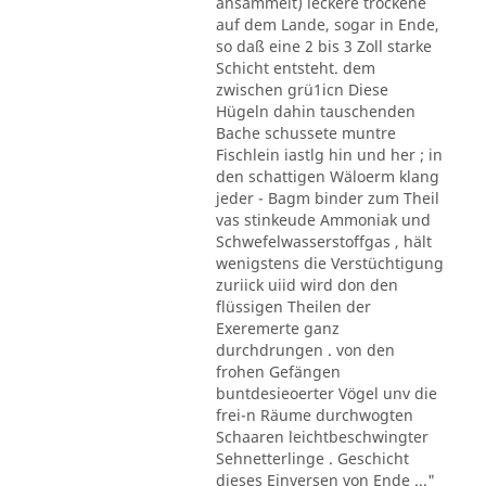
ansammelt) leckere trockene
auf dem Lande, sogar in Ende,
so daß eine 2 bis 3 Zoll starke
Schicht entsteht. dem
zwischen grü1icn Diese
Hügeln dahin tauschenden
Bache schussete muntre
Fischlein iastlg hin und her ; in
den schattigen Wäloerm klang
jeder - Bagm binder zum Theil
vas stinkeude Ammoniak und
Schwefelwasserstoffgas , hält
wenigstens die Verstüchtigung
zuriick uiid wird don den
flüssigen Theilen der
Exeremerte ganz
durchdrungen . von den
frohen Gefängen
buntdesieoerter Vögel unv die
frei-n Räume durchwogten
Schaaren leichtbeschwingter
Sehnetterlinge . Geschicht
dieses Einversen von Ende ..."