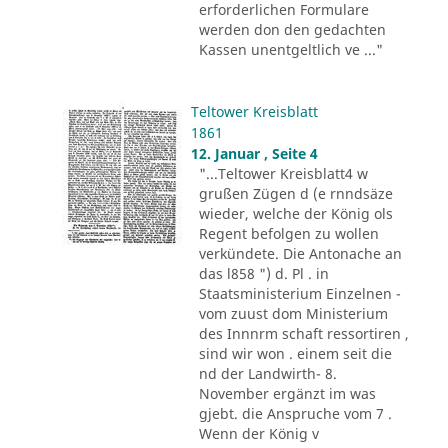
erforderlichen Formulare
werden don den gedachten
Kassen unentgeltlich ve ..."
Teltower Kreisblatt
1861
12. Januar , Seite 4
"...Teltower Kreisblatt4 w
grußen Zügen d (e rnndsäze
wieder, welche der König ols
Regent befolgen zu wollen
verkündete. Die Antonache an
das l858 ") d. Pl . in
Staatsministerium Einzelnen -
vom zuust dom Ministerium
des Innnrm schaft ressortiren ,
sind wir won . einem seit die
nd der Landwirth- 8.
November ergänzt im was
gjebt. die Anspruche vom 7 .
Wenn der König v