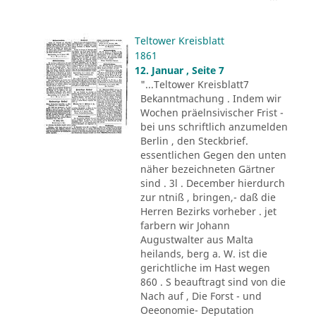
Teltower Kreisblatt
1861
12. Januar , Seite 7
"...Teltower Kreisblatt7
Bekanntmachung . Indem wir
Wochen präelnsivischer Frist -
bei uns schriftlich anzumelden
Berlin , den Steckbrief.
essentlichen Gegen den unten
näher bezeichneten Gärtner
sind . 3l . December hierdurch
zur ntniß , bringen,- daß die
Herren Bezirks vorheber . jet
farbern wir Johann
Augustwalter aus Malta
heilands, berg a. W. ist die
gerichtliche im Hast wegen
860 . S beauftragt sind von die
Nach auf , Die Forst - und
Oeeonomie- Deputation