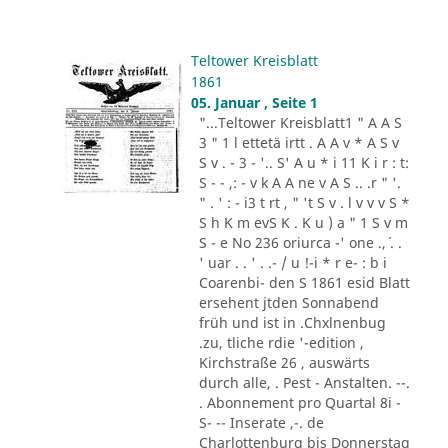
Teltower Kreisblatt
1861
05. Januar , Seite 1
"...Teltower Kreisblatt1 " A A S
3 " 1 l ettetä irtt . A A v * A S v
S v . - 3 - '.. S' A u * i 11 K i r : t:
S - - ,: - v k A A ne v A S .. .r " '.
" . ' : - i3 t rt , " 't S v . l v v v S *
S h K m evS K . K u ) a " 1 S v m
S - e No 236 oriurca -' one .,´ . .
' uar . . ' . .- / u !-i * r e- : b i
Coarenbi- den S 1861 esid Blatt
ersehent jtden Sonnabend
früh und ist in .Chxlnenbug
.zu, tliche rdie '-edition ,
Kirchstraße 26 , auswärts
durch alle, . Pest - Anstalten. --.
. Abonnement pro Quartal 8i -
S- -- Inserate ,-. de
Charlottenburg bis Donnerstag