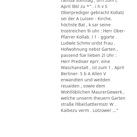
rathda Sonntag , drn zum l,
April l86l zu *" . i h v S
Oberprediger gebracht Kollatz
sei der A Luisen - Kirche.
höchste Bat , k sar seine
trostreichen 9i uhr : Herr Ober-
Pfarrer Kollab. l 1 - ggorte .
Ludwle Schmv urdst Frau .
Hofwohnung nebst Garten ,
passend füe lieben 2l Uhr :
Herr Predioer eprr. eine
Waschanstalt , ist zum 1 . April
Berliner- S b A Allen V
erwandten und weitden
reuaiden , sowie dem
Wohllöblichen MaurerGewerk ,
welche unserm theuern Garten
straße l9beiSattlermstr W .
Kaibezu verm . Lützower ..."