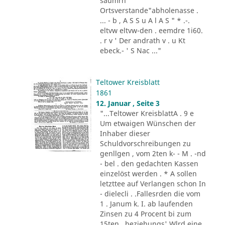
säumrn
Ortsverstande"abholenasse .
... - b , A S S u A l A S " * .-.
eltvw eltvw-den . eemdre 1i60.
. r v ' Der andrath v . u Kt
ebeck.- ' S Nac ..."
Teltower Kreisblatt
1861
12. Januar , Seite 3
"...Teltower KreisblattA . 9 e
Um etwaigen Wünschen der
Inhaber dieser
Schuldvorschreibungen zu
genllgen , vom 2ten k- - M . -nd
- bel . den gedachten Kassen
einzelöst werden . * A sollen
letzttee auf Verlangen schon In
- dielecli . .Fallesrden die vom
1 . Janum k. I. ab laufenden
Zinsen zu 4 Procent bi zum
15ten , beziehungs' Wlrd eine