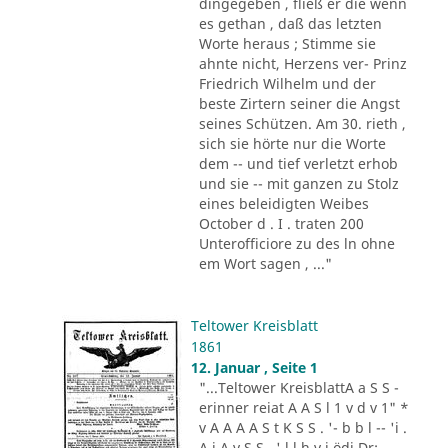
dingegeben , fließ er die wenn
es gethan , daß das letzten
Worte heraus ; Stimme sie
ahnte nicht, Herzens ver- Prinz
Friedrich Wilhelm und der
beste Zirtern seiner die Angst
seines Schützen. Am 30. rieth ,
sich sie hörte nur die Worte
dem -- und tief verletzt erhob
und sie -- mit ganzen zu Stolz
eines beleidigten Weibes
October d . I . traten 200
Unterofficiore zu des ln ohne
em Wort sagen , ..."
Teltower Kreisblatt
1861
12. Januar , Seite 1
"...Teltower KreisblattA a S S -
erinner reiat A A S l 1 v d v 1" *
v A A A A S t K S S . '- b b l -- 'i .
A i A v S S . ' l l h v i ödi Dr: