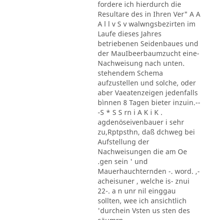
fordere ich hierdurch die
Resultare des in Ihren Ver" A A
A l l v S v walwngsbezirten im
Laufe dieses Jahres
betriebenen Seidenbaues und
der MauIbeerbaumzucht eine-
Nachweisung nach unten.
stehendem Schema
aufzustellen und solche, oder
aber Vaeatenzeigen jedenfalls
bìnnen 8 Tagen bieter inzuin.--
-S * S S rn i A K i K .
agdenöseivenbauer i sehr
zu,Rptpsthn, daß dchweg bei
Aufstellung der
Nachweisungen die am Oe
.gen sein ' und
Mauerhauchternden -. word. ,-
acheisuner , welche is- znui
22-. a n unr nil einggau
sollten, wee ich ansichtlich
'durchein Vsten us sten des