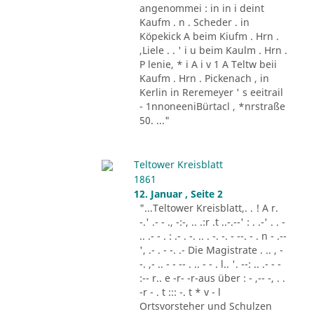
angenommei : in in i deint
Kaufm . n . Scheder . in
Köpekick A beim Kiufm . Hrn .
,Liele . . ' i u beim Kaulm . Hrn .
P lenie, * i A i v 1 A Teltw beii
Kaufm . Hrn . Pickenach , in
Kerlin in Reremeyer ' s eeitrail
- 1nnoneeniBürtacl , *nrstraße
50. ..."
Teltower Kreisblatt
1861
12. Januar , Seite 2
"...Teltower Kreisblatt,. . ! A r.
-.' .- - ., -:-, .. .:r .t ..-.--' : . .-' . . -
.. .- - . : .- . -. .. . -. -. - --. - . n - .--
', .- . - -. .- Die Magistrate . .. , -
-. ,- .. - - -- . .. - - . l.. '. --: .. .- - -
:-- r.. e -r- -r-aus über : - ,-- -, . .
-r - . t ::: -. t * v - l
Ortsvorsteher und Schulzen